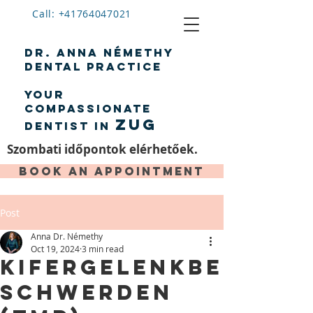
Call: +41764047021
Dr. Anna Némethy
dental practice
YOUR
Compassionate
Zug
dentist in
Szombati időpontok elérhetőek.
Book an appointment
Post
Anna Dr. Némethy
Oct 19, 2024
3 min read
Kifergelenkbe
schwerden