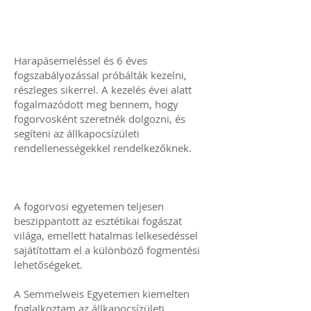
Harapásemeléssel és 6 éves
fogszabályozással próbálták kezelni,
részleges sikerrel. A kezelés évei alatt
fogalmazódott meg bennem, hogy
fogorvosként szeretnék dolgozni, és
segíteni az állkapocsízületi
rendellenességekkel rendelkezőknek.
A fogorvosi egyetemen teljesen
beszippantott az esztétikai fogászat
világa, emellett hatalmas lelkesedéssel
sajátítottam el a különböző fogmentési
lehetőségeket.
A Semmelweis Egyetemen kiemelten
foglalkoztam az állkapocsízületi