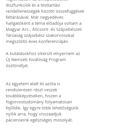
diszfunkciók és a testtartási
rendellenességek közötti összefüggések
feltárásával. Már negyedéves
hallgatóként a téma előadója voltam a
Magyar Arc-, Állcsont- és Szájsebészeti
Társaság szájsebész szakorvosokat
megszólító éves konferenciáján.
A kutatásokhoz sikerült elnyernem az
ÚJ Nemzeti Kiválóság Program
ösztöndíjat.
Az egyetem alatt és azóta is
rendszeresen részt veszek
továbbképzéseken, hiszen a
fogorvostudomány folyamatosan
fejlődik. Így egyre több lehetőségünk
nyílik arra, hogy visszaadjuk
pácienseink egészséges mosolyát.