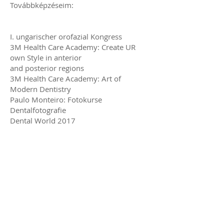
Továbbképzéseim:
I. ungarischer orofazial Kongress
3M Health Care Academy: Create UR
own Style in anterior
and posterior regions
3M Health Care Academy: Art of
Modern Dentistry
Paulo Monteiro: Fotokurse
Dentalfotografie
Dental World 2017
Dental World 2018
Restorative InFluence 2018
Veneer Course
Dental World 2019
ZaWin Course 2022
Invisalign Go Course 2022
Dental World 2023
Espresso Anterior 2023