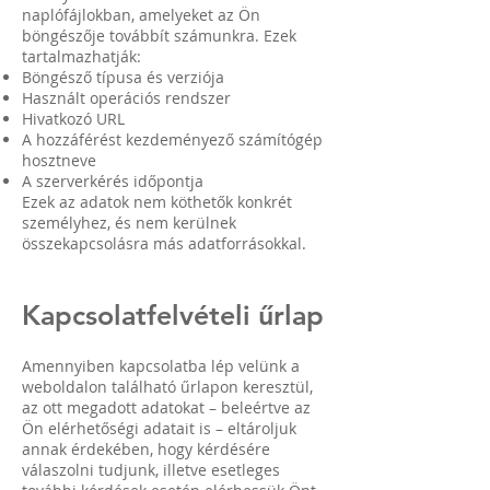
naplófájlokban, amelyeket az Ön
böngészője továbbít számunkra. Ezek
tartalmazhatják:
Böngésző típusa és verziója
Használt operációs rendszer
Hivatkozó URL
A hozzáférést kezdeményező számítógép
hosztneve
A szerverkérés időpontja
Ezek az adatok nem köthetők konkrét
személyhez, és nem kerülnek
összekapcsolásra más adatforrásokkal.
Kapcsolatfelvételi űrlap
Amennyiben kapcsolatba lép velünk a
weboldalon található űrlapon keresztül,
az ott megadott adatokat – beleértve az
Ön elérhetőségi adatait is – eltároljuk
annak érdekében, hogy kérdésére
válaszolni tudjunk, illetve esetleges