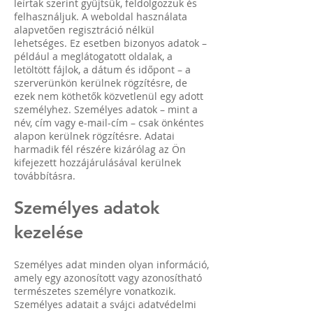
leírtak szerint gyűjtsük, feldolgozzuk és
felhasználjuk. A weboldal használata
alapvetően regisztráció nélkül
lehetséges. Ez esetben bizonyos adatok –
például a meglátogatott oldalak, a
letöltött fájlok, a dátum és időpont – a
szerverünkön kerülnek rögzítésre, de
ezek nem köthetők közvetlenül egy adott
személyhez. Személyes adatok – mint a
név, cím vagy e-mail-cím – csak önkéntes
alapon kerülnek rögzítésre. Adatai
harmadik fél részére kizárólag az Ön
kifejezett hozzájárulásával kerülnek
továbbításra.
Személyes adatok
kezelése
Személyes adat minden olyan információ,
amely egy azonosított vagy azonosítható
természetes személyre vonatkozik.
Személyes adatait a svájci adatvédelmi