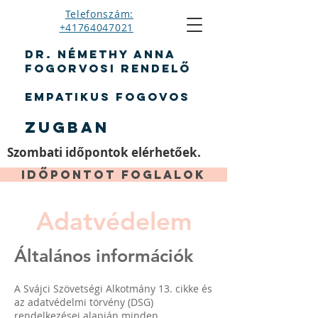
Telefonszám:
+41764047021
DR. Némethy Anna
Fogorvosi rendelő
Empatikus fogovos
Zugban
Szombati időpontok elérhetőek.
Időpontot foglalok
Adatvédelem
Általános információk
A Svájci Szövetségi Alkotmány 13. cikke és
az adatvédelmi törvény (DSG)
rendelkezései alapján minden