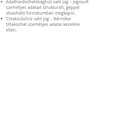
Adathordozhatósághoz való jog – Jogosult
személyes adatait strukturált, géppel
olvasható formátumban megkapni.
Tiltakozáshoz való jog – Bármikor
tiltakozhat személyes adatai kezelése
ellen.
Ezen jogok gyakorlása érdekében
bármikor kapcsolatba léphet velünk.
Szerzői jog
A weboldalon található minden tartalom,
kép és fájl szerzői joga a weboldal
üzemeltetőjét vagy a külön megjelölt
jogosultakat illeti. A tartalmak másolása
csak az adott szerző írásos engedélyével
engedélyezett.
Felelősségkizárás
Igyekszünk biztosítani weboldalunk
tartalmának pontosságát és
naprakészségét. Ennek ellenére nem