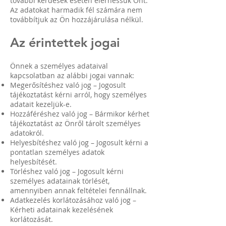
további kérdések esetén elérhessük Önt.
Az adatokat harmadik fél számára nem
továbbítjuk az Ön hozzájárulása nélkül.
Az érintettek jogai
Önnek a személyes adataival
kapcsolatban az alábbi jogai vannak:
Megerősítéshez való jog – Jogosult
tájékoztatást kérni arról, hogy személyes
adatait kezeljük-e.
Hozzáféréshez való jog – Bármikor kérhet
tájékoztatást az Önről tárolt személyes
adatokról.
Helyesbítéshez való jog – Jogosult kérni a
pontatlan személyes adatok
helyesbítését.
Törléshez való jog – Jogosult kérni
személyes adatainak törlését,
amennyiben annak feltételei fennállnak.
Adatkezelés korlátozásához való jog –
Kérheti adatainak kezelésének
korlátozását.