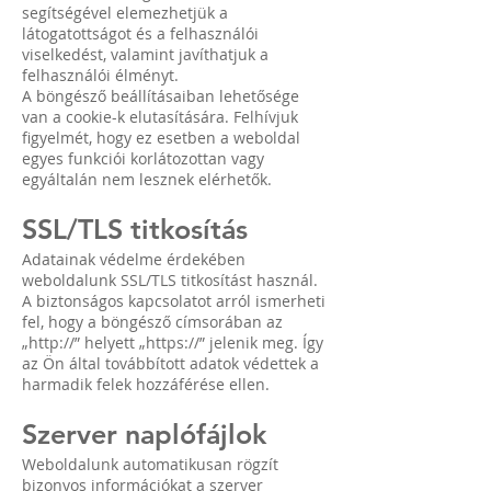
segítségével elemezhetjük a
látogatottságot és a felhasználói
viselkedést, valamint javíthatjuk a
felhasználói élményt.
A böngésző beállításaiban lehetősége
van a cookie-k elutasítására. Felhívjuk
figyelmét, hogy ez esetben a weboldal
egyes funkciói korlátozottan vagy
egyáltalán nem lesznek elérhetők.
SSL/TLS titkosítás
Adatainak védelme érdekében
weboldalunk SSL/TLS titkosítást használ.
A biztonságos kapcsolatot arról ismerheti
fel, hogy a böngésző címsorában az
„http://” helyett „https://” jelenik meg. Így
az Ön által továbbított adatok védettek a
harmadik felek hozzáférése ellen.
Szerver naplófájlok
Weboldalunk automatikusan rögzít
bizonyos információkat a szerver