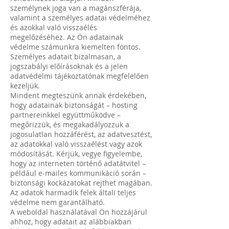
személynek joga van a magánszférája,
valamint a személyes adatai védelméhez
és azokkal való visszaélés
megelőzéséhez. Az Ön adatainak
védelme számunkra kiemelten fontos.
Személyes adatait bizalmasan, a
jogszabályi előírásoknak és a jelen
adatvédelmi tájékoztatónak megfelelően
kezeljük.
Mindent megteszünk annak érdekében,
hogy adatainak biztonságát – hosting
partnereinkkel együttműködve –
megőrizzük, és megakadályozzuk a
jogosulatlan hozzáférést, az adatvesztést,
az adatokkal való visszaélést vagy azok
módosítását. Kérjük, vegye figyelembe,
hogy az interneten történő adatátvitel –
például e-mailes kommunikáció során –
biztonsági kockázatokat rejthet magában.
Az adatok harmadik felek általi teljes
védelme nem garantálható.
A weboldal használatával Ön hozzájárul
ahhoz, hogy adatait az alábbiakban